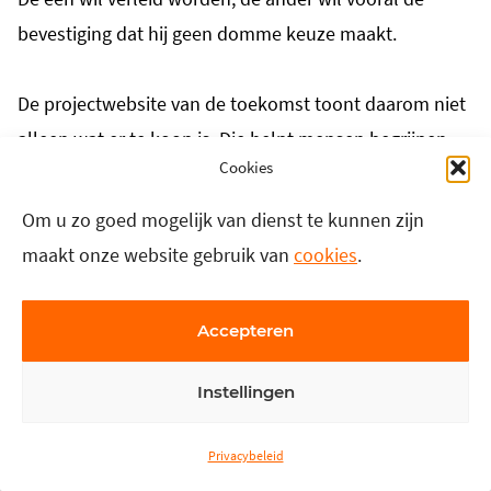
bevestiging dat hij geen domme keuze maakt.
De projectwebsite van de toekomst toont daarom niet
alleen wat er te koop is. Die helpt mensen begrijpen
Cookies
welk huis bij hen past.
Om u zo goed mogelijk van dienst te kunnen zijn
En dat begint niet bij een tool.
maakt onze website gebruik van
cookies
.
Het begint, net als thuis, bij de bereidheid om te
Accepteren
accepteren dat niemand hetzelfde is.
Instellingen
2026
Privacybeleid