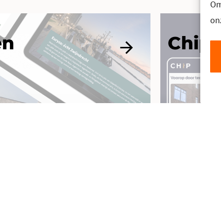
Om
on
en
Chipp