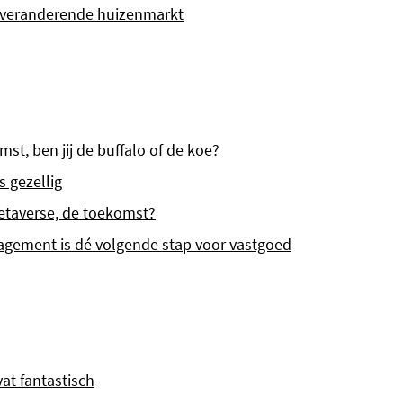
n veranderende huizenmarkt
t, ben jij de buffalo of de koe?
 gezellig
metaverse, de toekomst?
agement is dé volgende stap voor vastgoed
t fantastisch