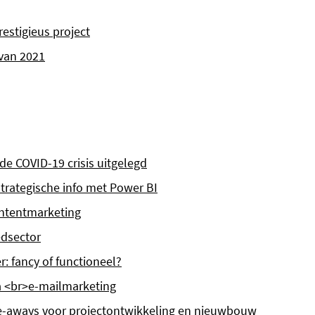
estigieus project
 van 2021
 de COVID-19 crisis uitgelegd
strategische info met Power BI
ntentmarketing
edsector
r: fancy of functioneel?
a <br>e-mailmarketing
e-aways voor projectontwikkeling en nieuwbouw