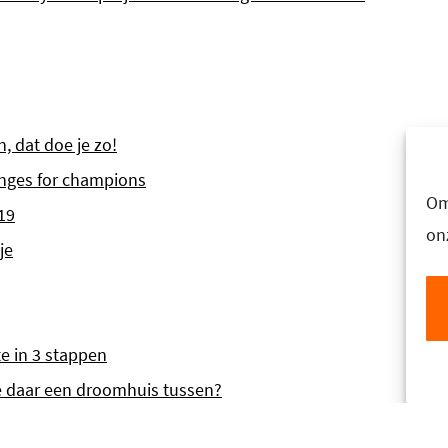
, dat doe je zo!
nges for champions
Om
19
on
je
te in 3 stappen
e daar een droomhuis tussen?