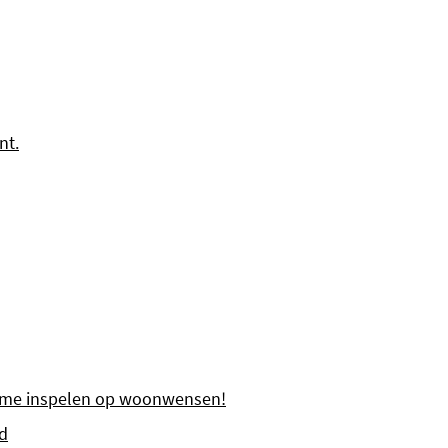
nt.
ltime inspelen op woonwensen!
d