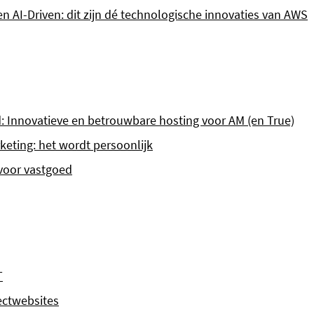
en AI-Driven: dit zijn dé technologische innovaties van AWS
d: Innovatieve en betrouwbare hosting voor AM (en True)
eting: het wordt persoonlijk
 voor vastgoed
T
ectwebsites