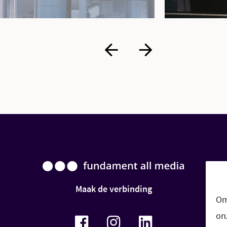
Maak de verbinding
Om
on