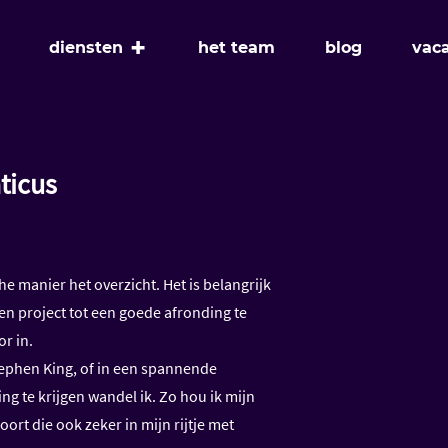
+
diensten
het team
blog
vac
ticus
e manier het overzicht. Het is belangrijk
en project tot een goede afronding te
r in.
Stephen King, of in een spannende
ng te krijgen wandel ik. Zo hou ik mijn
ort die ook zeker in mijn rijtje met