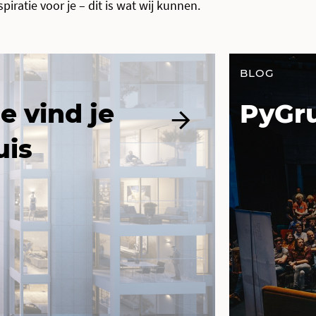
iratie voor je – dit is wat wij kunnen.
BLOG
e vind je
PyGr
uis