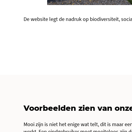
De website legt de nadruk op biodiversiteit, soci
Voorbeelden zien van onz
Mooi zijn is niet het enige wat telt, dit is maar e
werkt. Een eindgebruiker moet moeiteloos zijn do