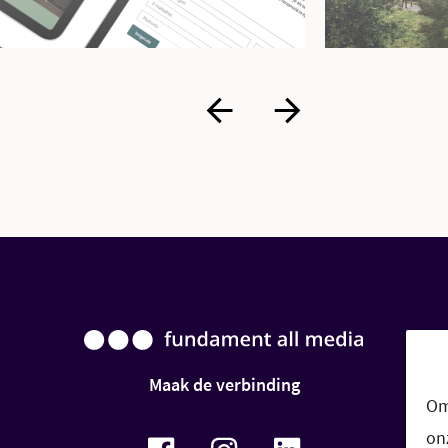
Maak de verbinding
Om
on