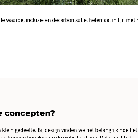
ale waarde, inclusie en decarbonisatie, helemaal in lijn met 
e concepten?
en klein gedeelte. Bij design vinden we het belangrijk hoe het
el kunnen bereiken op de website of app. Dat is wat telt.