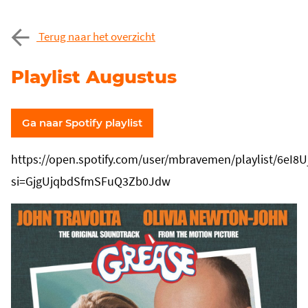
Terug naar het overzicht
Playlist Augustus
Ga naar Spotify playlist
https://open.spotify.com/user/mbravemen/playlist/6eI
si=GjgUjqbdSfmSFuQ3Zb0Jdw